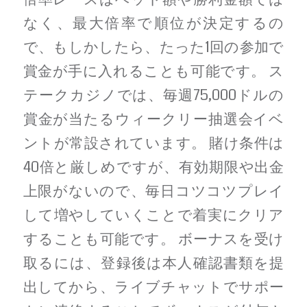
なく、最大倍率で順位が決定するの
で、もしかしたら、たった1回の参加で
賞金が手に入れることも可能です。 ス
テークカジノでは、毎週75,000ドルの
賞金が当たるウィークリー抽選会イベ
ントが常設されています。 賭け条件は
40倍と厳しめですが、有効期限や出金
上限がないので、毎日コツコツプレイ
して増やしていくことで着実にクリア
することも可能です。 ボーナスを受け
取るには、登録後は本人確認書類を提
出してから、ライブチャットでサポー