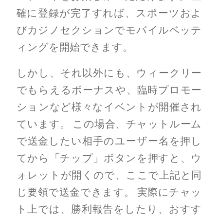
確に登録が完了すれば、スポーツおよ
びカジノセクションでモバイルベッテ
ィングを開始できます。
しかし、それ以外にも、ウィークリー
でもらえるボーナスや、臨時プロモー
ションなど様々なイベントが開催され
ています。 この場合、チャットルーム
で送金したい相手のユーザー名を押し
てから「チップ」ボタンを押すと、ウ
ォレットが開くので、ここで上記と同
じ要領で送金できます。 実際にチャッ
ト上では、勝利報告をしたり、おすす