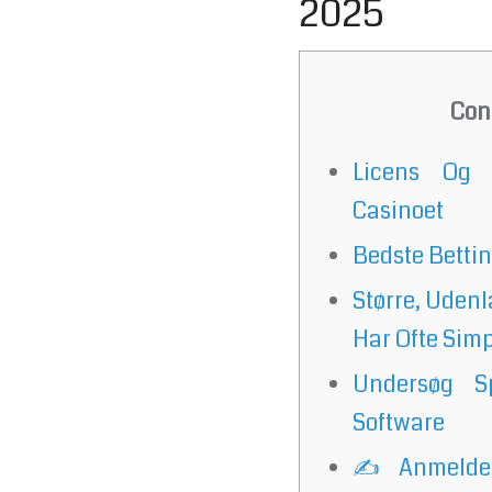
2025
Con
Licens Og 
Casinoet
Bedste Bettin
Større, Uden
Har Ofte Simp
Undersøg S
Software
✍ Anmeldels