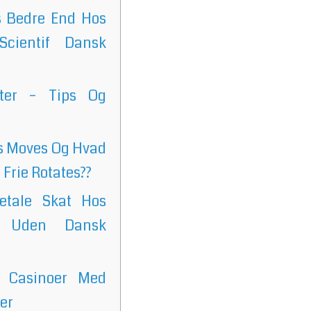
s Bedre End Hos
Scientif Dansk
ater – Tips Og
is Moves Og Hvad
 Frie Rotates??
etale Skat Hos
e Uden Dansk
e Casinoer Med
er