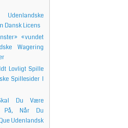
te Udenlandske
n Dansk Licens
inster» «vundet
dske Wagering
er
t Lovligt Spille
ke Spillesider I
kal Du Være
 På, Når Du
 Que Udenlandsk