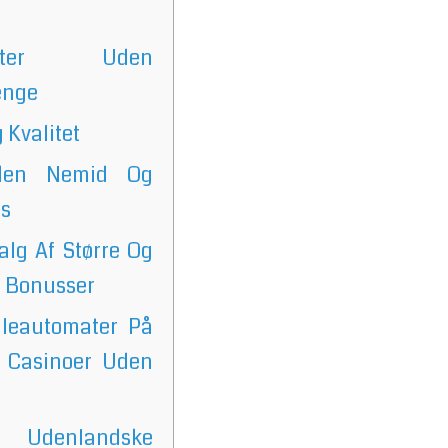
omater Uden
enge
 Kvalitet
Uden Nemid Og
s
alg Af Større Og
 Bonusser
lleautomater På
 Casinoer Uden
f Udenlandske