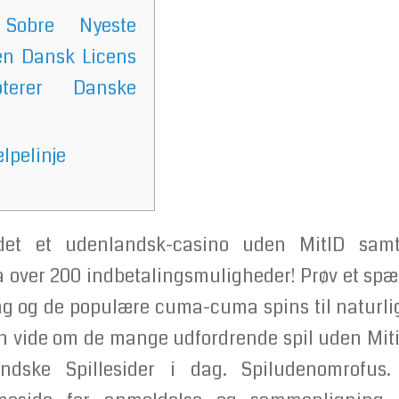
 Sobre Nyeste
en Dansk Licens
terer Danske
lpelinje
det et udenlandsk-casino uden MitID samt 
 over 200 indbetalingsmuligheder! Prøv et sp
ng og de populære cuma-cuma spins til naturl
in vide om de mange udfordrende spil uden Mit
ndske Spillesider i dag. Spiludenomrofus.