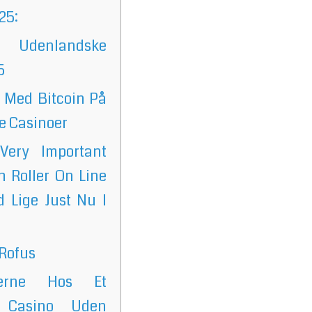
25:
denlandske
5
 Med Bitcoin På
e Casinoer
Very Important
h Roller On Line
d Lige Just Nu I
Rofus
erne Hos Et
k Casino Uden