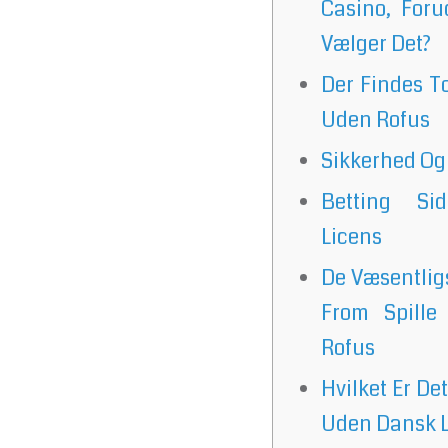
Casino, Foru
Vælger Det?
Der Findes T
Uden Rofus
Sikkerhed Og
Betting Si
Licens
De Væsentlig
From Spill
Rofus
Hvilket Er Det
Uden Dansk L