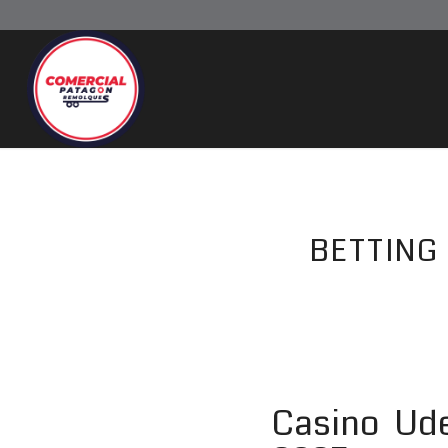
BETTING
Casino Ud