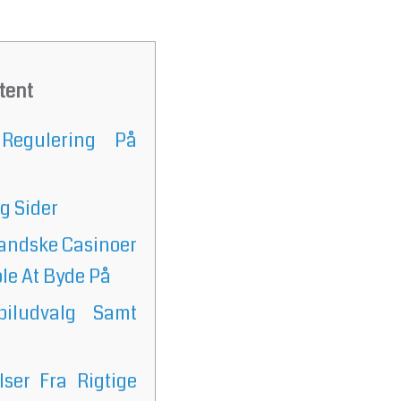
tent
Regulering På
g Sider
landske Casinoer
le At Byde På
piludvalg Samt
er Fra Rigtige