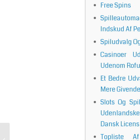
Free Spins
Spilleaut
Indskud Af P
Spiludvalg Og
Casinoer 
Udenom Rofu
Et Bedre Udv
Mere Givende
Slots Og Spi
Udenlandske
Dansk Licens
Rickycasino Payment Methods:
Topliste A
Secure Deposit & Fast Withdrawals