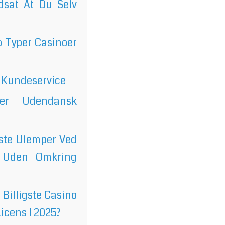
dsat At Du Selv
o Typer Casinoer
 Kundeservice
der Udendansk
ste Ulemper Ved
e Uden Omkring
 Billigste Casino
icens I 2025?