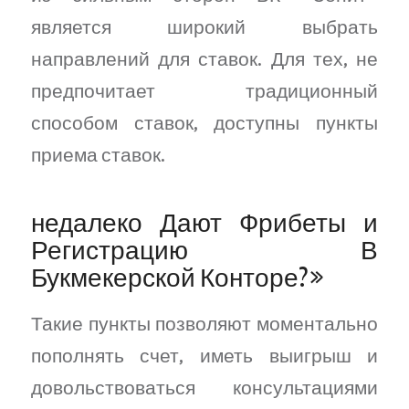
является широкий выбрать
направлений для ставок. Для тех, не
предпочитает традиционный
способом ставок, доступны пункты
приема ставок.
недалеко Дают Фрибеты и
Регистрацию В
Букмекерской Конторе?»
Такие пункты позволяют моментально
пополнять счет, иметь выигрыш и
довольствоваться консультациями