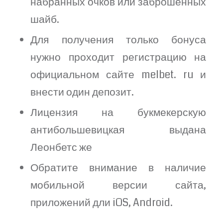
набранных очков или заброшенных
шайб.
Для получения только бонуса
нужно проходит регистрацию на
официальном сайте melbet. ru и
внести один депозит.
Лицензия на букмекерскую
антибольшевицкая выдана
Леонбетс же
Обратите внимание в наличие
мобильной версии сайта,
приложений дли iOS, Android.