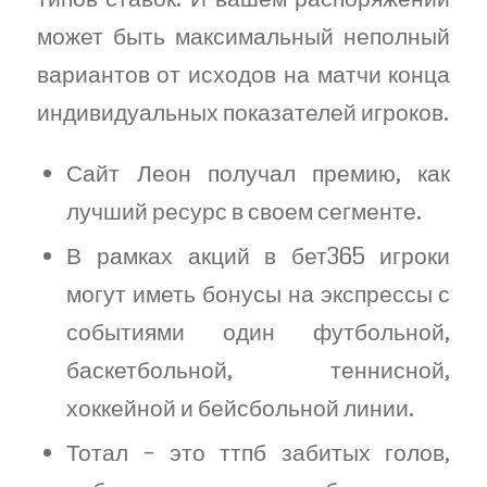
может быть максимальный неполный
вариантов от исходов на матчи конца
индивидуальных показателей игроков.
Сайт Леон получал премию, как
лучший ресурс в своем сегменте.
В рамках акций в бет365 игроки
могут иметь бонусы на экспрессы с
событиями один футбольной,
баскетбольной, теннисной,
хоккейной и бейсбольной линии.
Тотал – это ттпб забитых голов,