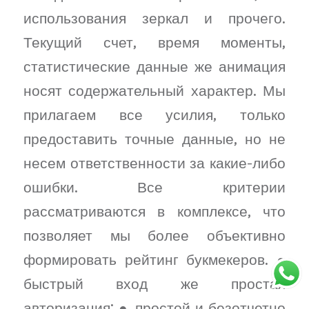
использования зеркал и прочего.
Текущий счет, время моменты,
статистические данные же анимация
носят содержательный характер. Мы
прилагаем все усилия, только
предоставить точные данные, но не
несем ответственности за какие-либо
ошибки. Все критерии
рассматриваются в комплексе, что
позволяет мы более объективно
формировать рейтинг букмекеров. ●
быстрый вход же простая
авторизация; ● простой и безотчетно