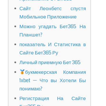
Сайт Леонбетс спустя
Мобильное Приложение
Можно угадать Бет365 На
Планшет?
показатель И Статистика в
Сайте Бет365 Ру
Личный приемную Бет 365
букмекерская Компания
1xbet — Что вы Хотели Бы
понимаю?
Регистрация На Сайте