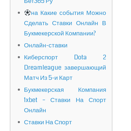
Бет365 Ру
на Какие события Можно
Сделать Ставки Онлайн В
Букмекерской Компании?
Онлайн-ставки
Киберспорт Dota 2
Dreamleague завершающий
Матч Из 5-и Карт
Букмекерская Компания
1xbet – Ставки На Спорт
Онлайн
Ставки На Спорт