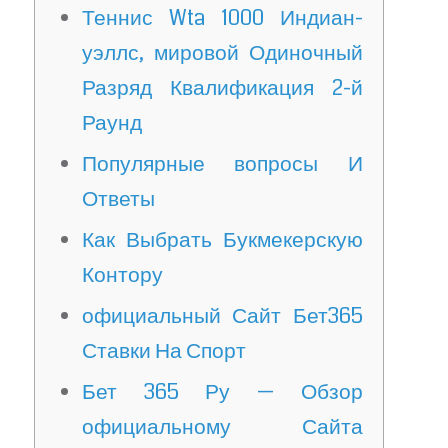
Теннис Wta 1000 Индиан-
уэллс, мировой Одиночный
Разряд Квалификация 2-й
Раунд
Популярные вопросы И
Ответы
Как Выбрать Букмекерскую
Контору
официальный Сайт Бет365
Ставки На Спорт
Бет 365 Ру — Обзор
официальному Сайта