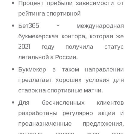
Процент прибыли зависимости от
рейтинга спортивной
Бет365 – международная
букмекерская контора, которая же
2021 году получила статус
легальной а России.
Букмекер в таком направлении
предлагает хороших условия для
ставок на спортивные матчи.
Для бесчисленных клиентов
разработаны регулярно акции и
предназначенные предложения,