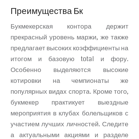
Преимущества Бк
Букмекерская контора держит
прекрасный уровень маржи, же также
предлагает высоких коэффициенты на
итогом и базовую total и фору.
Особенно выделяются высокие
котировки на чемпионаты же
популярных видах спорта. Кроме того,
букмекер практикует выездные
мероприятия в клубах болельщиков с
участием лучших личностей. Следите
а актуальными акциями и разделе