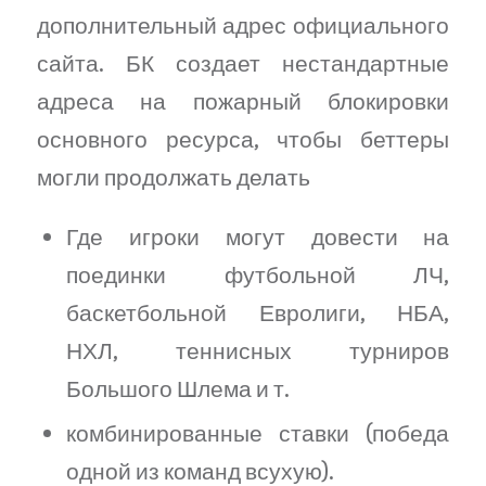
дополнительный адрес официального
сайта. БК создает нестандартные
адреса на пожарный блокировки
основного ресурса, чтобы беттеры
могли продолжать делать
Где игроки могут довести на
поединки футбольной ЛЧ,
баскетбольной Евролиги, НБА,
НХЛ, теннисных турниров
Большого Шлема и т.
комбинированные ставки (победа
одной из команд всухую).