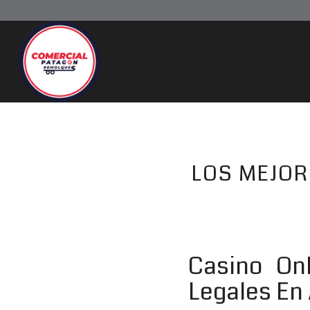
LOS MEJOR
Casino On
Legales En