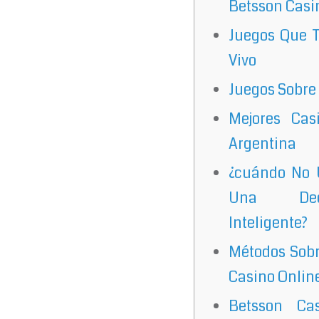
Betsson Casi
Juegos Que T
Vivo
Juegos Sobre
Mejores Cas
Argentina
¿cuándo No 
Una Dec
Inteligente?
Métodos Sobr
Casino Onlin
Betsson Ca