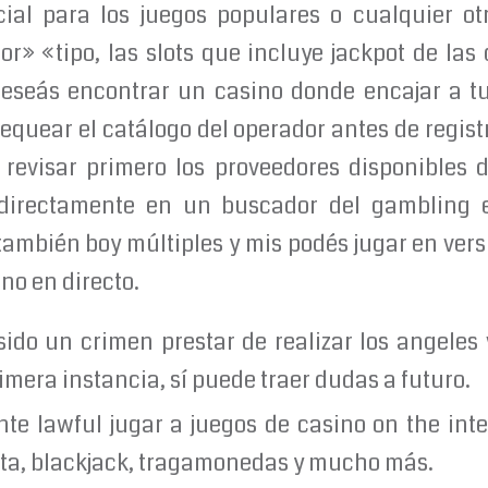
cial para los juegos populares o cualquier ot
or» «tipo, las slots que incluye jackpot de la
deseás encontrar un casino donde encajar a tus
quear el catálogo del operador antes de regis
 revisar primero los proveedores disponibles d
 directamente en un buscador del gambling e
ambién boy múltiples y mis podés jugar en ver
no en directo.
do un crimen prestar de realizar los angeles 
imera instancia, sí puede traer dudas a futuro.
te lawful jugar a juegos de casino on the inte
eta, blackjack, tragamonedas y mucho más.