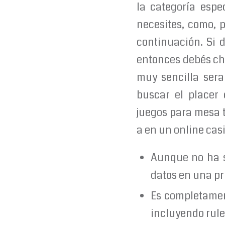
la categoría espe
necesites, como, p
continuación. Si 
entonces debés che
muy sencilla sera
buscar el placer
juegos para mesa t
a en un online casi
Aunque no ha si
datos en una pr
Es completamen
incluyendo rul