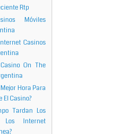
ciente Rtp
sinos Móviles
ntina
Internet Casinos
gentina
 Casino On The
rgentina
 Mejor Hora Para
 El Casino?
mpo Tardan Los
 Los Internet
ínea?