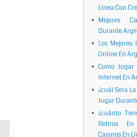
Línea Con Cre
Mejores Ca
Durante Arge
Los Mejores 
Online En Ar
Como Jugar
Internet En A
¿cuál Sera La
Jugar Durante
¿cuánto Tie
Retiros En
Casinos En L
Los Mejores Casinos Online En