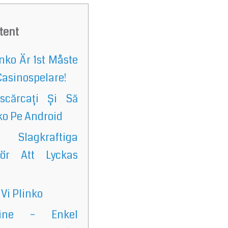
tent
inko Är 1st Måste
Casinospelare!
cărcați Și Să
nko Pe Android
 Slagkraftiga
För Att Lyckas
 Vi Plinko
line – Enkel