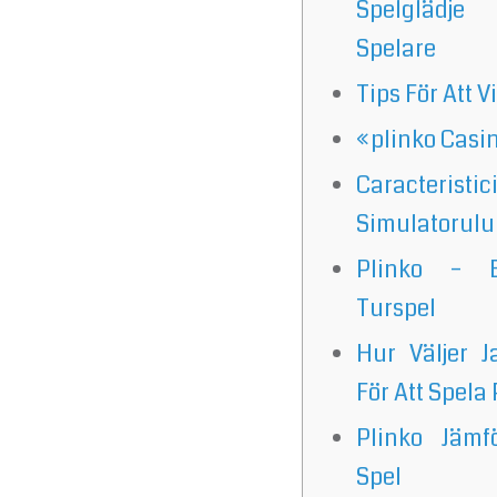
Spelglädj
Spelare
Tips För Att 
«plinko Casin
Caracterist
Simulatorului
Plinko – 
Turspel
Hur Väljer 
För Att Spela 
Plinko Jäm
Spel