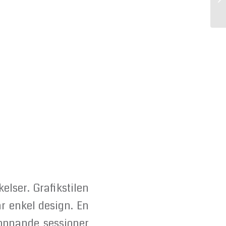
İ
elser. Grafikstilen
ar enkel design. En
lappnande sessioner