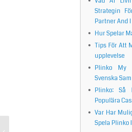
Vad Är Liv
Strategin F
Partner And I
Hur Spelar Ma
Tips För Att 
upplevelse
Plinko My 
Svenska Sa
Plinko: Så 
Populära Cas
Var Har Muli
Spela Plinko I
888starz Upon Windows Pc Down
Load Free 1 Zero Casino888