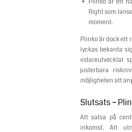
Plinko är ett 
Right som lans
moment.
Plinko är dock ett r
lyckas bekanta sig
vidareutvecklat s
justerbara riskn
möjligheten att anp
Slutsats – Pli
Att satsa på cent
inkomst. Att u