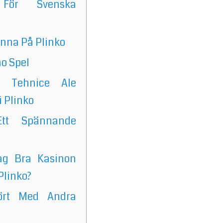
e För Svenska
Vinna På Plinko
o Spel
ici Tehnice Ale
 Plinko
Ett Spännande
Jag Bra Kasinon
Plinko?
fört Med Andra