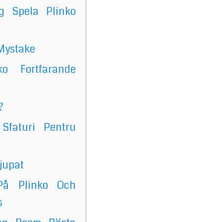
g Spela Plinko
 Mystake
ko Fortfarande
?
 Sfaturi Pentru
jupat
 På Plinko Och
s