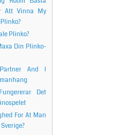
ing Room Bästa
ör Att Vinna My
 Plinko?
le Plinko?
Maxa Din Plinko-
Partner And I
mmanhang
Fungererar Det
inospelet
ghed For At Man
 Sverige?