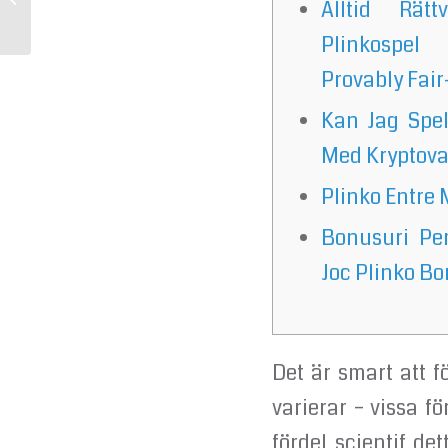
Alltid Rät
Apk888starz Bet888starz...
Plinkospel
Provably Fair
Kan Jag Spel
Med Kryptova
Plinko Entre 
Bonusuri Pe
Joc Plinko B
Det är smart att f
varierar – vissa f
fördel scientif de