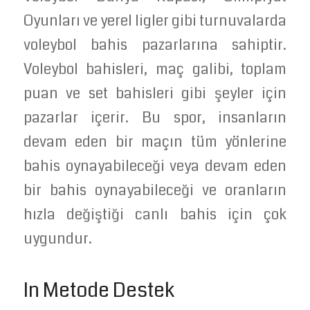
Oyunları ve yerel ligler gibi turnuvalarda
voleybol bahis pazarlarına sahiptir.
Voleybol bahisleri, maç galibi, toplam
puan ve set bahisleri gibi şeyler için
pazarlar içerir. Bu spor, insanların
devam eden bir maçın tüm yönlerine
bahis oynayabileceği veya devam eden
bir bahis oynayabileceği ve oranların
hızla değiştiği canlı bahis için çok
uygundur.
In Metode Destek