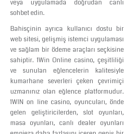
veya uygulamada doğrudan canlı
sohbet edin.
Bahisçinin ayrıca kullanıcı dostu bir
web sitesi, gelişmiş istemci uygulaması
ve sağlam bir ödeme araçları seçkisine
sahiptir. 1Win Online casino, çeşitliliği
ve sunulan eğlencelerin kalitesiyle
kumarhane severleri çeken çevrimiçi
uzmanınız olan eğlence platformudur.
1WIN on line casino, oyuncuları, önde
gelen geliştiricilerden, slot oyunları,
masa oyunları, canlı dealer oyunları
empieza daha fazlasını içeren geniş bir