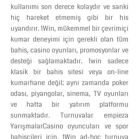
kullanımı son derece kolaydır ve sanki
hiç hareket etmemiş gibi bir his
uyandırır. 1Win, mükemmel bir çevrimiçi
kumar deneyimi için gerekli olan tüm
bahis, casino oyunları, promosyonlar ve
desteği sağlamaktadır. 1win sadece
klasik bir bahis sitesi veya on-line
kumarhane değil; aynı zamanda poker
odası, piyangolar, sinema, TV oyunları
ve hatta bir yatırım platformu
sunmaktadır. Turnuvalar empieza
YarışmalarCasino oyuncuları ve spor
bahisçileri için, 1Win ad-hoc turnuva