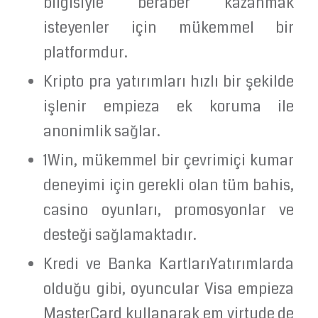
bilgisiyle beraber kazanmak
isteyenler için mükemmel bir
platformdur.
Kripto pra yatırımları hızlı bir şekilde
işlenir empieza ek koruma ile
anonimlik sağlar.
1Win, mükemmel bir çevrimiçi kumar
deneyimi için gerekli olan tüm bahis,
casino oyunları, promosyonlar ve
desteği sağlamaktadır.
Kredi ve Banka KartlarıYatırımlarda
olduğu gibi, oyuncular Visa empieza
MasterCard kullanarak em virtude de