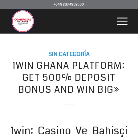
+54 9 280 4952500
SIN CATEGORÍA
1WIN GHANA PLATFORM:
GET 500% DEPOSIT
BONUS AND WIN BIG»
1win: Casino Ve Bahisçi