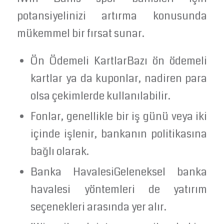
potansiyelinizi artırma konusunda
mükemmel bir fırsat sunar.
Ön Ödemeli KartlarBazı ön ödemeli
kartlar ya da kuponlar, nadiren para
olsa çekimlerde kullanılabilir.
Fonlar, genellikle bir iş günü veya iki
içinde işlenir, bankanın politikasına
bağlı olarak.
Banka HavalesiGeleneksel banka
havalesi yöntemleri de yatırım
seçenekleri arasında yer alır.