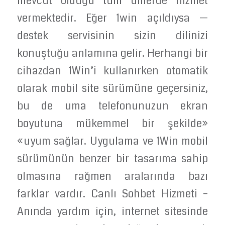
mevcut olduğu tüm dillerde hizmet
vermektedir. Eğer 1win açıldıysa —
destek servisinin sizin dilinizi
konuştuğu anlamına gelir. Herhangi bir
cihazdan 1Win’i kullanırken otomatik
olarak mobil site sürümüne geçersiniz,
bu de uma telefonunuzun ekran
boyutuna mükemmel bir şekilde»
«uyum sağlar. Uygulama ve 1Win mobil
sürümünün benzer bir tasarıma sahip
olmasına rağmen aralarında bazı
farklar vardır. Canlı Sohbet Hizmeti –
Anında yardım için, internet sitesinde