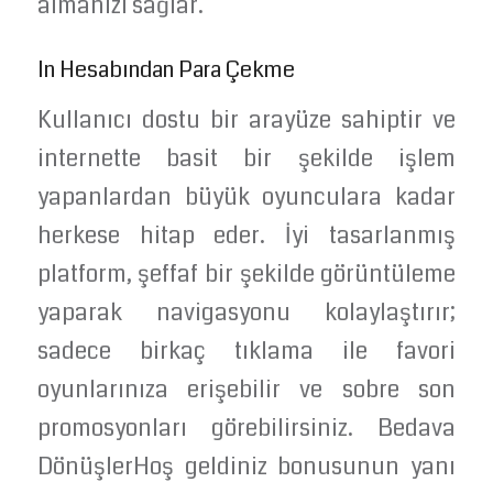
almanızı sağlar.
In Hesabından Para Çekme
Kullanıcı dostu bir arayüze sahiptir ve
internette basit bir şekilde işlem
yapanlardan büyük oyunculara kadar
herkese hitap eder. İyi tasarlanmış
platform, şeffaf bir şekilde görüntüleme
yaparak navigasyonu kolaylaştırır;
sadece birkaç tıklama ile favori
oyunlarınıza erişebilir ve sobre son
promosyonları görebilirsiniz. Bedava
DönüşlerHoş geldiniz bonusunun yanı