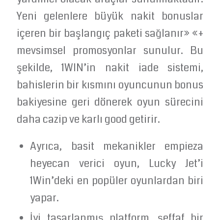
Yeni gelenlere büyük nakit bonuslar
içeren bir başlangıç paketi sağlanır» «+
mevsimsel promosyonlar sunulur. Bu
şekilde, 1WIN’in nakit iade sistemi,
bahislerin bir kısmını oyuncunun bonus
bakiyesine geri dönerek oyun sürecini
daha cazip ve karlı good getirir.
Ayrıca, basit mekanikler empieza
heyecan verici oyun, Lucky Jet’i
1Win’deki en popüler oyunlardan biri
yapar.
İyi tasarlanmış platform, şeffaf bir