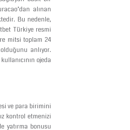
uracao’dan alınan
tedir. Bu nedenle,
stbet Türkiye resmi
ere mitsi toplam 24
olduğunu anlıyor.
kullanıcının ojeda
si ve para birimini
ız kontrol etmenizi
n de yatırma bonusu