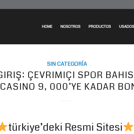
HOME
NOSOTROS
PRODUCTOS
USADO
SIN CATEGORÍA
IRIŞ: ÇEVRIMIÇI SPOR BAHIS
 CASINO 9, 000’YE KADAR B
türkiye’deki Resmi Sitesi