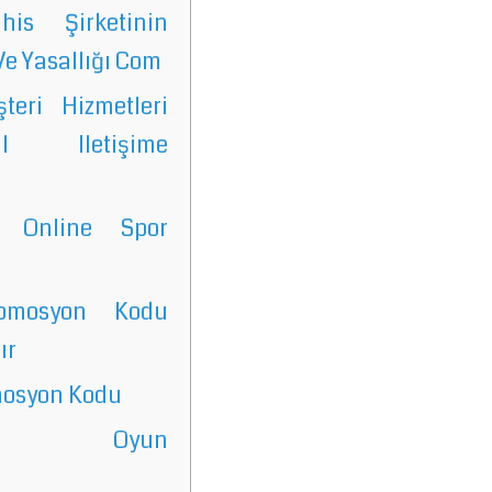
his Şirketinin
 Ve Yasallığı Com
teri Hizmetleri
l Iletişime
r Online Spor
romosyon Kodu
ır
mosyon Kodu
’teki Oyun