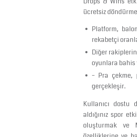
Drops & Wins etkin
ücretsiz döndürmel
Platform, balo
rekabetçi oranl
Diğer rakipleri
oyunlara bahis
– Pra çekme, p
gerçekleşir.
Kullanıcı dostu d
aldığınız spor etk
oluşturmak ve M
özelliklerine ve 