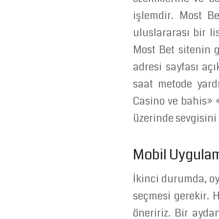
işlemdir. Most B
uluslararası bir 
Most Bet sitenin g
adresi sayfası açı
saat metode yard
Casino ve bahis» 
üzerinde sevgisini
Mobil Uygulam
İkinci durumda, oy
seçmesi gerekir. H
öneririz. Bir ayda