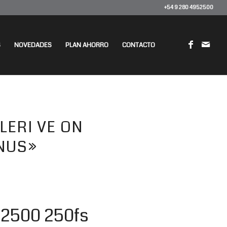
+54 9 280 4952500
S
NOVEDADES
PLAN AHORRO
CONTACTO
LERI VE ON
ONUS»
2500 250fs