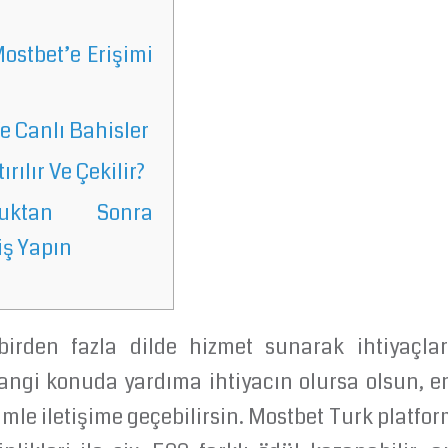
r
ostbet’e Erişimi
e Canlı Bahisler
ırılır Ve Çekilir?
uktan Sonra
iş Yapın
birden fazla dilde hizmet sunarak ihtiyaçları
angi konuda yardıma ihtiyacın olursa olsun, e
imle iletişime geçebilirsin. Mostbet Turk plat