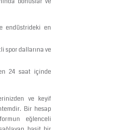
 anında bonuslar ve
de endüstrideki en
i spor dallarına ve
en 24 saat içinde
erinizden ve keyif
öntemdir. Bir hesap
formun eğlenceli
sağlayan basit bir