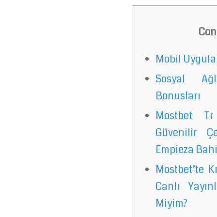
Con
Mobil Uygula
Sosyal Ağ
Bonusları
Mostbet Tr
Güvenilir Ç
Empieza Bah
Mostbet’te K
Canlı Yayınla
Miyim?