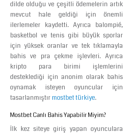
dilde olduğu ve çeşitli ödemelerin artık
mevcut hale geldiği için önemli
ilerlemeler kaydetti. Ayrıca balompié,
basketbol ve tenis gibi büyük sporlar
için yüksek oranlar ve tek tıklamayla
bahis ve pra çekme işlevleri. Ayrıca
kripto para birimi işlemlerini
desteklediği için anonim olarak bahis
oynamak isteyen oyuncular için
tasarlanmıştır
mostbet türkiye
.
Mostbet Canlı Bahis Yapabilir Miyim?
İlk kez siteye giriş yapan oyunculara