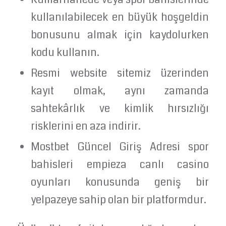
kullanılabilecek en büyük hoşgeldin
bonusunu almak için kaydolurken
kodu kullanın.
Resmi website sitemiz üzerinden
kayıt olmak, aynı zamanda
sahtekârlık ve kimlik hırsızlığı
risklerini en aza indirir.
Mostbet Güncel Giriş Adresi spor
bahisleri empieza canlı casino
oyunları konusunda geniş bir
yelpazeye sahip olan bir platformdur.