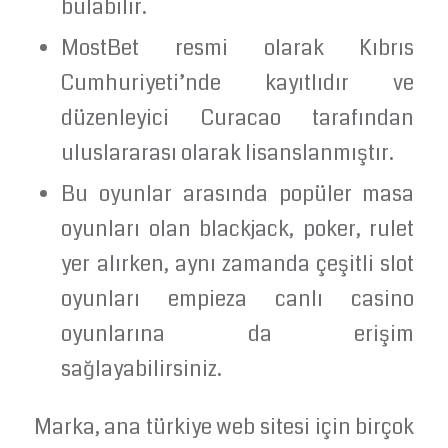
bulabilir.
MostBet resmi olarak Kıbrıs
Cumhuriyeti’nde kayıtlıdır ve
düzenleyici Curacao tarafından
uluslararası olarak lisanslanmıştır.
Bu oyunlar arasında popüler masa
oyunları olan blackjack, poker, rulet
yer alırken, aynı zamanda çeşitli slot
oyunları empieza canlı casino
oyunlarına da erişim
sağlayabilirsiniz.
Marka, ana türkiye web sitesi için birçok