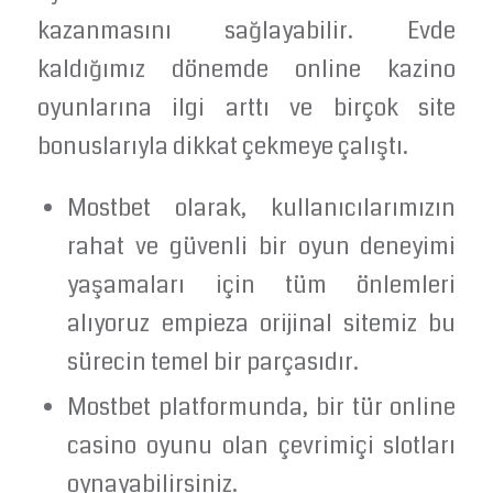
kazanmasını sağlayabilir. Evde
kaldığımız dönemde online kazino
oyunlarına ilgi arttı ve birçok site
bonuslarıyla dikkat çekmeye çalıştı.
Mostbet olarak, kullanıcılarımızın
rahat ve güvenli bir oyun deneyimi
yaşamaları için tüm önlemleri
alıyoruz empieza orijinal sitemiz bu
sürecin temel bir parçasıdır.
Mostbet platformunda, bir tür online
casino oyunu olan çevrimiçi slotları
oynayabilirsiniz.