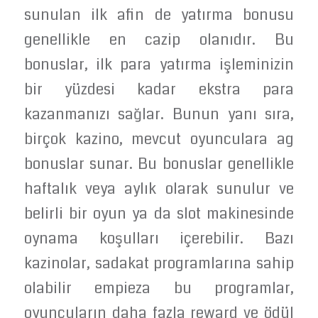
sunulan ilk afin de yatırma bonusu
genellikle en cazip olanıdır. Bu
bonuslar, ilk para yatırma işleminizin
bir yüzdesi kadar ekstra para
kazanmanızı sağlar. Bunun yanı sıra,
birçok kazino, mevcut oyunculara ag
bonuslar sunar. Bu bonuslar genellikle
haftalık veya aylık olarak sunulur ve
belirli bir oyun ya da slot makinesinde
oynama koşulları içerebilir. Bazı
kazinolar, sadakat programlarına sahip
olabilir empieza bu programlar,
oyuncuların daha fazla reward ve ödül