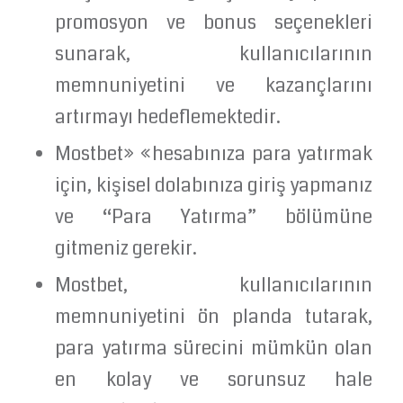
promosyon ve bonus seçenekleri
sunarak, kullanıcılarının
memnuniyetini ve kazançlarını
artırmayı hedeflemektedir.
Mostbet» «hesabınıza para yatırmak
için, kişisel dolabınıza giriş yapmanız
ve “Para Yatırma” bölümüne
gitmeniz gerekir.
Mostbet, kullanıcılarının
memnuniyetini ön planda tutarak,
para yatırma sürecini mümkün olan
en kolay ve sorunsuz hale