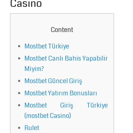
Casino
Content
Mostbet Türkiye
Mostbet Canlı Bahis Yapabilir
Miyim?
Mostbet Güncel Giriş
Mostbet Yatırım Bonusları
Mostbet Giriş Türkiye
(mostbet Casino)
Rulet