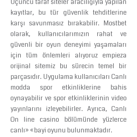
Üçüncü taraf siteler aracılığıyla yapılan
kayıtlar, bu tür güvenlik tehditlerine
karşı savunmasız bırakabilir. Mostbet
olarak, kullanıcılarımızın rahat ve
güvenli bir oyun deneyimi yaşamaları
için tüm önlemleri alıyoruz empieza
orijinal sitemiz bu sürecin temel bir
parçasıdır. Uygulama kullanıcıları Canlı
modda spor etkinliklerine bahis
oynayabilir ve spor etkinliklerinin video
yayınlarını izleyebilirler. Ayrıca, Canlı
On line casino bölümünde yüzlerce
canlı» «bayi oyunu bulunmaktadır.