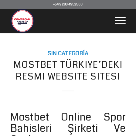
+54 9 280 4952500
SIN CATEGORÍA
MOSTBET TÜRKIYE’DEKI
RESMI WEBSITE SITESI
Mostbet Online Spor
Bahisleri Şirketi Ve