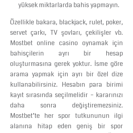
yüksek miktarlarda bahis yapmayın.
Özellikle bakara, blackjack, rulet, poker,
servet çarkı, TV şovları, çekilişler vb.
Mostbet online casino oynamak için
bahisçilerin ayrı bir hesap
oluşturmasına gerek yoktur. İsme göre
arama yapmak için ayrı bir özel dize
kullanabilirsiniz. Hesabın para birimi
kayıt sırasında seçilmelidir – kararınızı
daha sonra değiştiremezsiniz.
Mostbet’te her spor tutkununun ilgi
alanına hitap eden geniş bir spor