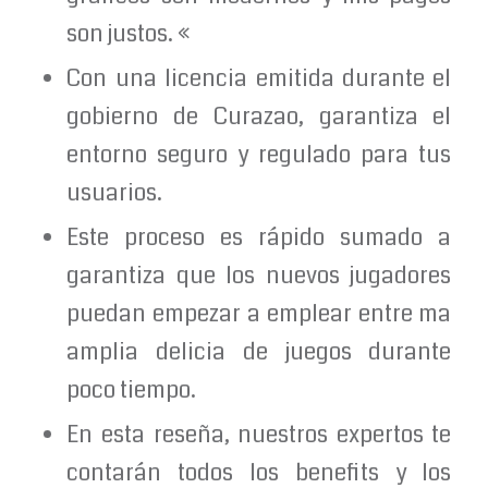
son justos. «
Con una licencia emitida durante el
gobierno de Curazao, garantiza el
entorno seguro y regulado para tus
usuarios.
Este proceso es rápido sumado a
garantiza que los nuevos jugadores
puedan empezar a emplear entre ma
amplia delicia de juegos durante
poco tiempo.
En esta reseña, nuestros expertos te
contarán todos los benefits y los