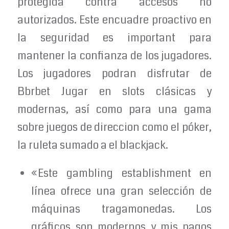
protegida contra accesos no
autorizados. Este encuadre proactivo en
la seguridad es important para
mantener la confianza de los jugadores.
Los jugadores podran disfrutar de
Bbrbet Jugar en slots clásicas y
modernas, así como para una gama
sobre juegos de direccion como el póker,
la ruleta sumado a el blackjack.
«Este gambling establishment en
línea ofrece una gran selección de
máquinas tragamonedas. Los
gráficos son modernos y mis pagos