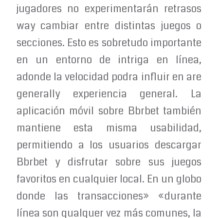
jugadores no experimentarán retrasos
way cambiar entre distintas juegos o
secciones. Esto es sobretudo importante
en un entorno de intriga en línea,
adonde la velocidad podra influir en are
generally experiencia general. La
aplicación móvil sobre Bbrbet también
mantiene esta misma usabilidad,
permitiendo a los usuarios descargar
Bbrbet y disfrutar sobre sus juegos
favoritos en cualquier local. En un globo
donde las transacciones» «durante
línea son qualquer vez más comunes, la