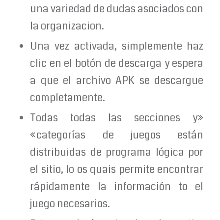
una variedad de dudas asociados con
la organizacion.
Una vez activada, simplemente haz
clic en el botón de descarga y espera
a que el archivo APK se descargue
completamente.
Todas todas las secciones y»
«categorías de juegos están
distribuidas de programa lógica por
el sitio, lo os quais permite encontrar
rápidamente la información to el
juego necesarios.