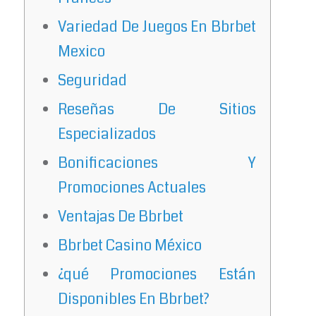
Variedad De Juegos En Bbrbet
Mexico
Seguridad
Reseñas De Sitios
Especializados
Bonificaciones Y
Promociones Actuales
Ventajas De Bbrbet
Bbrbet Casino México
¿qué Promociones Están
Disponibles En Bbrbet?