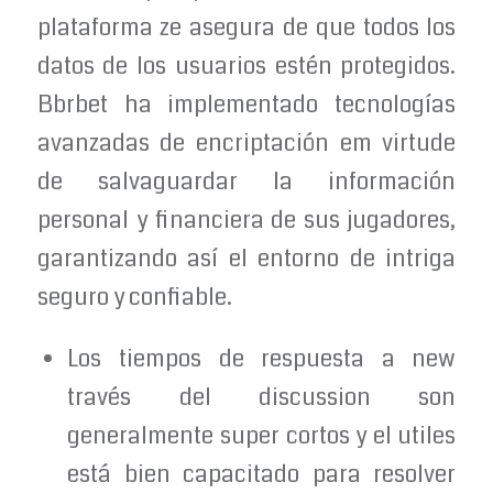
plataforma ze asegura de que todos los
datos de los usuarios estén protegidos.
Bbrbet ha implementado tecnologías
avanzadas de encriptación em virtude
de salvaguardar la información
personal y financiera de sus jugadores,
garantizando así el entorno de intriga
seguro y confiable.
Los tiempos de respuesta a new
través del discussion son
generalmente super cortos y el utiles
está bien capacitado para resolver