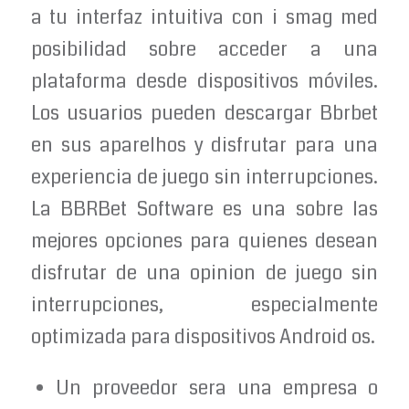
a tu interfaz intuitiva con i smag med
posibilidad sobre acceder a una
plataforma desde dispositivos móviles.
Los usuarios pueden descargar Bbrbet
en sus aparelhos y disfrutar para una
experiencia de juego sin interrupciones.
La BBRBet Software es una sobre las
mejores opciones para quienes desean
disfrutar de una opinion de juego sin
interrupciones, especialmente
optimizada para dispositivos Android os.
Un proveedor sera una empresa o