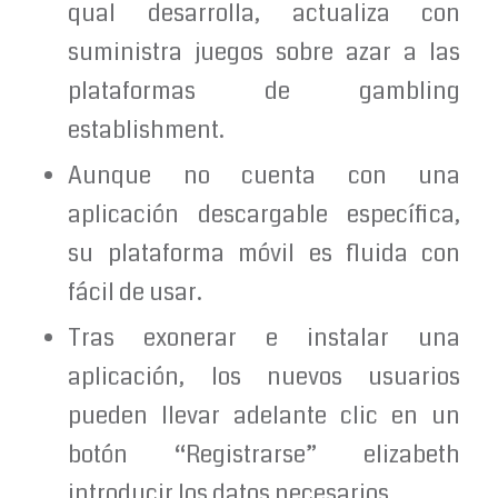
qual desarrolla, actualiza con
suministra juegos sobre azar a las
plataformas de gambling
establishment.
Aunque no cuenta con una
aplicación descargable específica,
su plataforma móvil es fluida con
fácil de usar.
Tras exonerar e instalar una
aplicación, los nuevos usuarios
pueden llevar adelante clic en un
botón “Registrarse” elizabeth
introducir los datos necesarios.