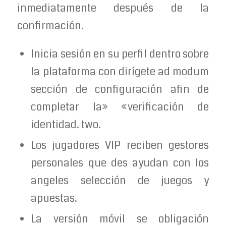
inmediatamente después de la
confirmación.
Inicia sesión en su perfil dentro sobre
la plataforma con dirígete ad modum
sección de configuración afin de
completar la» «verificación de
identidad. two.
Los jugadores VIP reciben gestores
personales que des ayudan con los
angeles selección de juegos y
apuestas.
La versión móvil se obligación