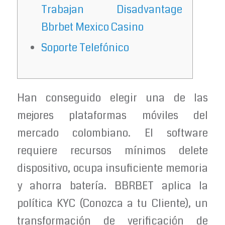
Trabajan Disadvantage
Bbrbet Mexico Casino
Soporte Telefónico
Han conseguido elegir una de las
mejores plataformas móviles del
mercado colombiano. El software
requiere recursos mínimos delete
dispositivo, ocupa insuficiente memoria
y ahorra batería. BBRBET aplica la
política KYC (Conozca a tu Cliente), un
transformación de verificación de