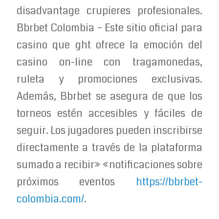
disadvantage crupieres profesionales.
Bbrbet Colombia – Este sitio oficial para
casino que ght ofrece la emoción del
casino on-line con tragamonedas,
ruleta y promociones exclusivas.
Además, Bbrbet se asegura de que los
torneos estén accesibles y fáciles de
seguir. Los jugadores pueden inscribirse
directamente a través de la plataforma
sumado a recibir» «notificaciones sobre
próximos eventos
https://bbrbet-
colombia.com/
.