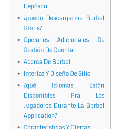
Depósito
¿puedo Descargarme Bbrbet
Gratis?
Opciones Adicionales De
Gestión De Cuenta
Acerca De Bbrbet
Interfaz Y Diseño De Sitio
¿qué Idiomas Están
Disponibles Pra Los
Jugadores Durante La Bbrbet
Application?
Características Y Ofertas