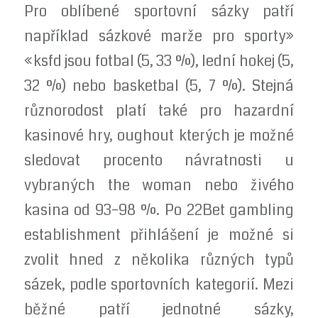
Pro oblíbené sportovní sázky patří
například sázkové marže pro sporty»
«ksfd jsou fotbal (5, 33 %), lední hokej (5,
32 %) nebo basketbal (5, 7 %). Stejná
různorodost platí také pro hazardní
kasinové hry, oughout kterých je možné
sledovat procento návratnosti u
vybraných the woman nebo živého
kasina od 93–98 %. Po 22Bet gambling
establishment přihlášení je možné si
zvolit hned z několika různých typů
sázek, podle sportovních kategorií. Mezi
běžné patří jednotné sázky,