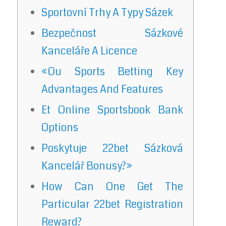
Sportovní Trhy A Typy Sázek
Bezpečnost Sázkové
Kanceláře A Licence
«Ou Sports Betting Key
Advantages And Features
Et Online Sportsbook Bank
Options
Poskytuje 22bet Sázková
Kancelář Bonusy?»
How Can One Get The
Particular 22bet Registration
Reward?