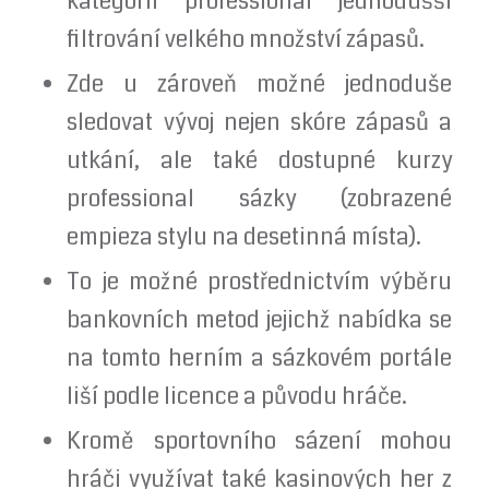
kategorií professional jednodušší
filtrování velkého množství zápasů.
Zde u zároveň možné jednoduše
sledovat vývoj nejen skóre zápasů a
utkání, ale také dostupné kurzy
professional sázky (zobrazené
empieza stylu na desetinná místa).
To je možné prostřednictvím výběru
bankovních metod jejichž nabídka se
na tomto herním a sázkovém portále
liší podle licence a původu hráče.
Kromě sportovního sázení mohou
hráči využívat také kasinových her z