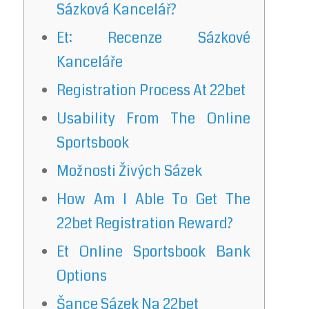
Sázková Kancelář?
Et: Recenze Sázkové
Kanceláře
Registration Process At 22bet
Usability From The Online
Sportsbook
Možnosti Živých Sázek
How Am I Able To Get The
22bet Registration Reward?
Et Online Sportsbook Bank
Options
Šance Sázek Na 22bet