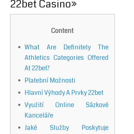
22bet Casino»
Content
What Are Definitely The
Athletics Categories Offered
At 22bet?
Platební Možnosti
Hlavní Výhody A Prvky 22bet
Využití Online Sázkové
Kanceláře
Jaké Služby Poskytuje