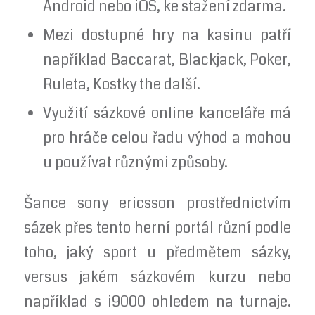
Android nebo iOS, ke stažení zdarma.
Mezi dostupné hry na kasinu patří
například Baccarat, Blackjack, Poker,
Ruleta, Kostky the další.
Využití sázkové online kanceláře má
pro hráče celou řadu výhod a mohou
u používat různými způsoby.
Šance sony ericsson prostřednictvím
sázek přes tento herní portál různí podle
toho, jaký sport u předmětem sázky,
versus jakém sázkovém kurzu nebo
například s i9000 ohledem na turnaje.