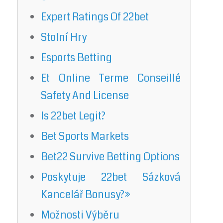
Expert Ratings Of 22bet
Stolní Hry
Esports Betting
Et Online Terme Conseillé
Safety And License
Is 22bet Legit?
Bet Sports Markets
Bet22 Survive Betting Options
Poskytuje 22bet Sázková
Kancelář Bonusy?»
Možnosti Výběru