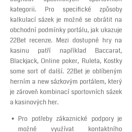
kategorii. Pro specifické způsoby
kalkulací sázek je možné se obrátit na
obchodní podmínky portálu, jak ukazuje
22Bet recenze. Mezi dostupné hry na
kasinu patří například Baccarat,
Blackjack, Online poker, Ruleta, Kostky
some sort of další. 22Bet je oblíbeným
herním a new sázkovým portálem, který
je zároveň kombinací sportovních sázek
a kasinových her.
Pro potřeby zákaznické podpory je
možné využívat kontaktního