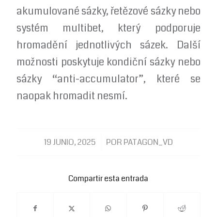
akumulované sázky, řetězové sázky nebo
systém multibet, který podporuje
hromadění jednotlivých sázek. Další
možnosti poskytuje kondiční sázky nebo
sázky “anti-accumulator”, které se
naopak hromadit nesmí.
/
19 JUNIO, 2025
POR
PATAGON_VD
Compartir esta entrada