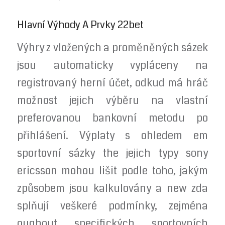
Hlavní Výhody A Prvky 22bet
Výhry z vložených a proměněných sázek
jsou automaticky vypláceny na
registrovaný herní účet, odkud má hráč
možnost jejich výběru na vlastní
preferovanou bankovní metodu po
přihlášení. Výplaty s ohledem em
sportovní sázky the jejich typy sony
ericsson mohou lišit podle toho, jakým
způsobem jsou kalkulovány a new zda
splňují veškeré podmínky, zejména
oughout specifických sportovních