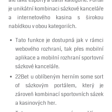
ale také esporty a další kategorie. Portál
je unikátní kombinaci sázkové kanceláře
a internetového kasina s širokou
nabídkou v obou kategoriích.
Tato funkce je dostupná jak v rámci
webového rozhraní, tak přes mobilní
aplikace a mobilní rozhraní sportovní
sázkové kanceláře.
22Bet u oblíbeným herním some sort
of sázkovým portálem, který je
zároveň kombinací sportovních sázek
a kasinových her.