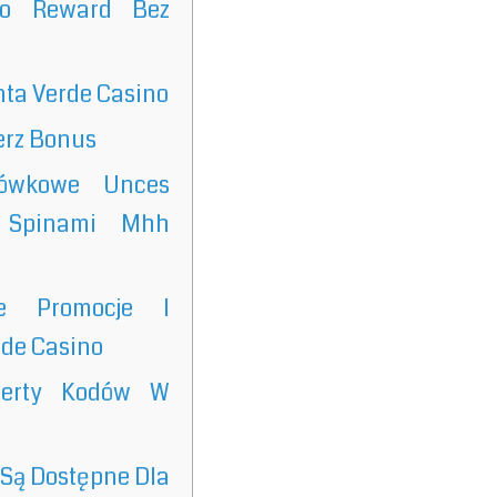
no Reward Bez
nta Verde Casino
erz Bonus
tówkowe Unces
 Spinami Mhh
sze Promocje I
de Casino
Oferty Kodów W
 Są Dostępne Dla