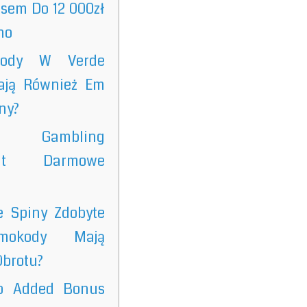
sem Do 12 000zł
no
kody W Verde
łają Również Em
ny?
Gambling
ment Darmowe
 Spiny Zdobyte
mokody Mają
brotu?
no Added Bonus