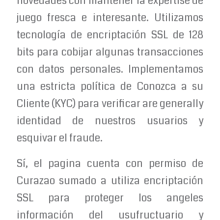
novedades con mantener la expertise de
juego fresca e interesante. Utilizamos
tecnología de encriptación SSL de 128
bits para cobijar algunas transacciones
con datos personales. Implementamos
una estricta política de Conozca a su
Cliente (KYC) para verificar are generally
identidad de nuestros usuarios y
esquivar el fraude.
Sí, el pagina cuenta con permiso de
Curazao sumado a utiliza encriptación
SSL para proteger los angeles
información del usufructuario y