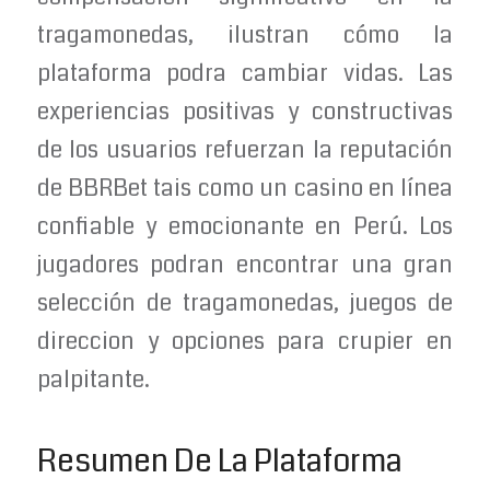
tragamonedas, ilustran cómo la
plataforma podra cambiar vidas. Las
experiencias positivas y constructivas
de los usuarios refuerzan la reputación
de BBRBet tais como un casino en línea
confiable y emocionante en Perú. Los
jugadores podran encontrar una gran
selección de tragamonedas, juegos de
direccion y opciones para crupier en
palpitante.
Resumen De La Plataforma