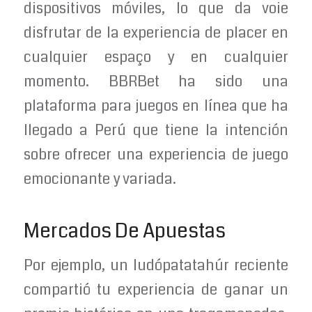
dispositivos móviles, lo que da voie
disfrutar de la experiencia de placer en
cualquier espaço y en cualquier
momento. BBRBet ha sido una
plataforma para juegos en línea que ha
llegado a Perú que tiene la intención
sobre ofrecer una experiencia de juego
emocionante y variada.
Mercados De Apuestas
Por ejemplo, un ludópatatahúr reciente
compartió tu experiencia de ganar un