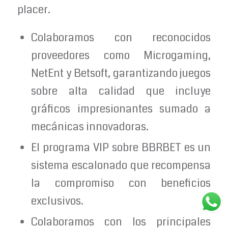
placer.
Colaboramos con reconocidos
proveedores como Microgaming,
NetEnt y Betsoft, garantizando juegos
sobre alta calidad que incluye
gráficos impresionantes sumado a
mecánicas innovadoras.
El programa VIP sobre BBRBET es un
sistema escalonado que recompensa
la compromiso con beneficios
exclusivos.
Colaboramos con los principales