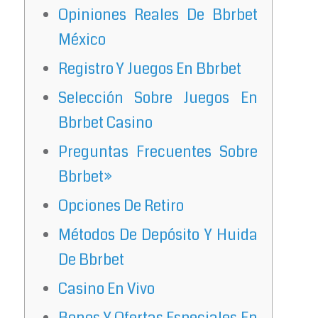
Opiniones Reales De Bbrbet
México
Registro Y Juegos En Bbrbet
Selección Sobre Juegos En
Bbrbet Casino
Preguntas Frecuentes Sobre
Bbrbet»
Opciones De Retiro
Métodos De Depósito Y Huida
De Bbrbet
Casino En Vivo