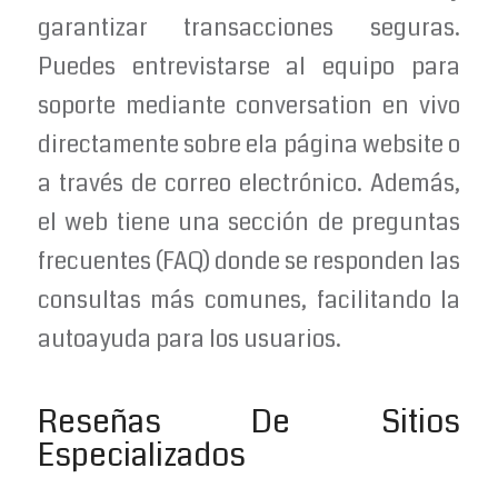
garantizar transacciones seguras.
Puedes entrevistarse al equipo para
soporte mediante conversation en vivo
directamente sobre ela página website o
a través de correo electrónico. Además,
el web tiene una sección de preguntas
frecuentes (FAQ) donde se responden las
consultas más comunes, facilitando la
autoayuda para los usuarios.
Reseñas De Sitios
Especializados