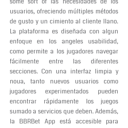
some sort of las necesidades de los
usuarios, ofreciendo múltiples métodos
de gusto y un cimiento al cliente llano.
La plataforma es diseñada con algun
enfoque en los angeles usabilidad,
como permite a los jugadores navegar
fácilmente entre las diferentes
secciones. Con una interfaz limpia y
noua, tanto nuevos usuarios como
jugadores experimentados pueden
encontrar rápidamente los juegos
sumado a servicios que deben. Además,
la BBRBet App está accesible para