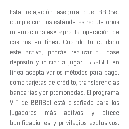
Esta relajación asegura que BBRBet
cumple con los estándares regulatorios
internacionales» «pra la operación de
casinos en línea. Cuando tu cuidado
esté activa, podrás realizar tu base
depósito y iniciar a jugar. BBRBET en
linea acepta varios métodos para pago,
como tarjetas de crédito, transferencias
bancarias y criptomonedas. El programa
VIP de BBRBet está diseñado para los
jugadores más activos y ofrece
bonificaciones y privilegios exclusivos.