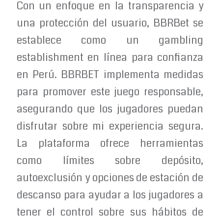
Con un enfoque en la transparencia y
una protección del usuario, BBRBet se
establece como un gambling
establishment en línea para confianza
en Perú. BBRBET implementa medidas
para promover este juego responsable,
asegurando que los jugadores puedan
disfrutar sobre mi experiencia segura.
La plataforma ofrece herramientas
como límites sobre depósito,
autoexclusión y opciones de estación de
descanso para ayudar a los jugadores a
tener el control sobre sus hábitos de