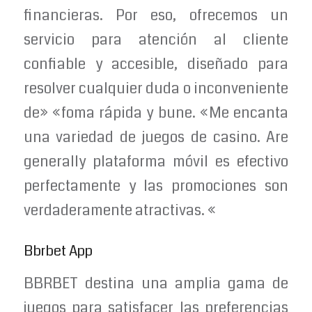
financieras. Por eso, ofrecemos un
servicio para atención al cliente
confiable y accesible, diseñado para
resolver cualquier duda o inconveniente
de» «foma rápida y bune. «Me encanta
una variedad de juegos de casino. Are
generally plataforma móvil es efectivo
perfectamente y las promociones son
verdaderamente atractivas. «
Bbrbet App
BBRBET destina una amplia gama de
juegos para satisfacer las preferencias