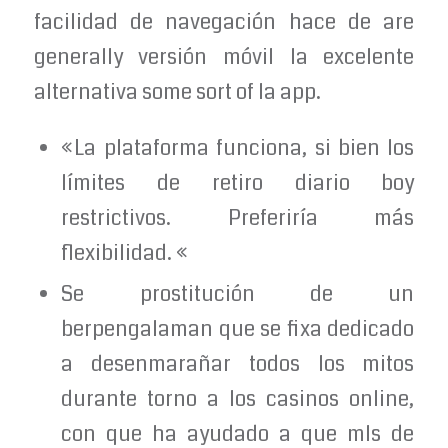
facilidad de navegación hace de are
generally versión móvil la excelente
alternativa some sort of la app.
«La plataforma funciona, si bien los
límites de retiro diario boy
restrictivos. Preferiría más
flexibilidad. «
Se prostitución de un
berpengalaman que se fixa dedicado
a desenmarañar todos los mitos
durante torno a los casinos online,
con que ha ayudado a que mls de